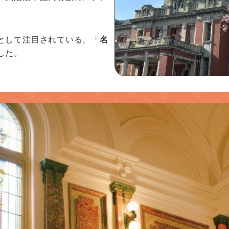
。
として注目されている、「
名
した。