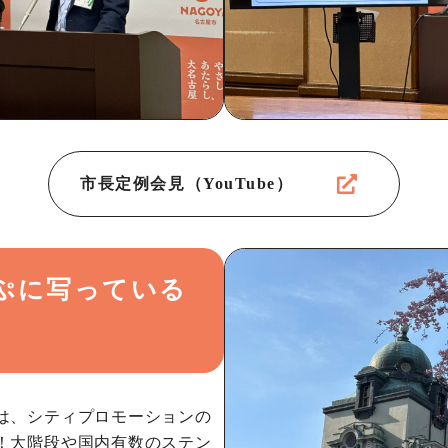
市長定例会見（YouTube）
ぷに写っている
は、シティプロモーションの
！大階段や国内有数のステン