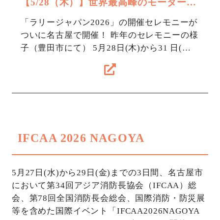
【5/28（木）】世界最高峰のモータース
ポーツ「ラリージャパン2026」のオープ
「ラリージャパン2026」の開催セレモニーが
ニングセレモニーがついに名古屋で開
ついに名古屋で開催！ 昨年のセレモニーの様
子（豊田市にて） 5月28日(木)から31 日(日)
催！
に開催する FIA 世界ラリー選手権(WRC)フォ
ーラムエイト…
IFCAA 2026 NAGOYA
5月27日(水)から29日(金)までの3日間、名古屋市
において第34回アジア消防長協会（IFCAA）総
会、第78回全国消防長会総会、国際消防・防災展
等を含めた国際イベント「IFCAA2026NAGOYA