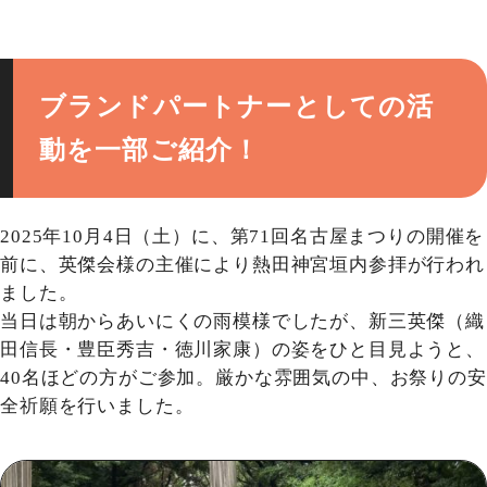
ブランドパートナーとしての活
動を一部ご紹介！
2025年10⽉4⽇（⼟）に、第71回名古屋まつりの開催を
前に、英傑会様の主催により熱⽥神宮垣内参拝が⾏われ
ました。
当⽇は朝からあいにくの⾬模様でしたが、新三英傑（織
⽥信⻑・豊⾂秀吉・徳川家康）の姿をひと⽬⾒ようと、
40名ほどの⽅がご参加。厳かな雰囲気の中、お祭りの安
全祈願を⾏いました。