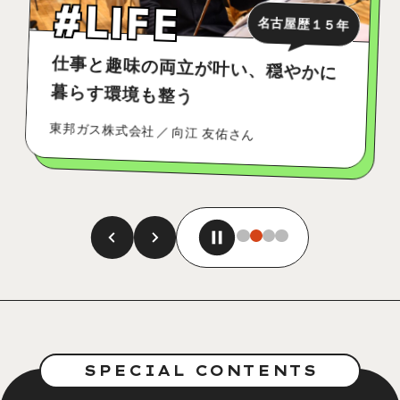
#LIFE
名古屋歴１５年
仕事と趣味の両立が叶い、穏やかに
暮らす環境も整う
東邦ガス株式会社
向江 友佑さん
SPECIAL CONTENTS