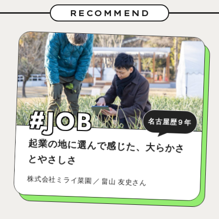
RECOMMEND
#JOB
名古屋歴９年
起業の地に選んで感じた、大らかさ
とやさしさ
株式会社ミライ菜園
畠山 友史さん