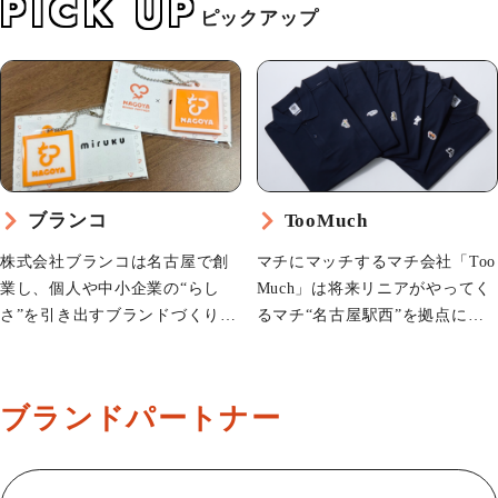
PICK UP
ピックアップ
ブランコ
TooMuch
株式会社ブランコは名古屋で創
マチにマッチするマチ会社「Too
業し、個人や中小企業の“らし
Much」は将来リニアがやってく
さ”を引き出すブランドづくりを
るマチ“名古屋駅西”を拠点に名
行っています。地域への「愛」
古屋駅界隈に役立つ事を考えた
と「感謝」の気持ちを大切に、
り、作ったり、おせっかい焼い
名古屋の魅力や価値を発信する
たりする、ジャンルでいえばま
ブランドパートナー
企業として歩んできました。短
ちづくり的なあれこれ…
編…