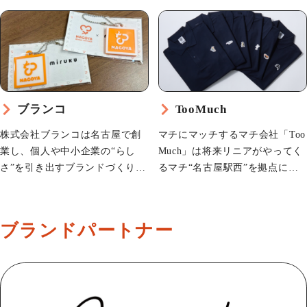
ブランコ
TooMuch
株式会社ブランコは名古屋で創
マチにマッチするマチ会社「Too
業し、個人や中小企業の“らし
Much」は将来リニアがやってく
さ”を引き出すブランドづくりを
るマチ“名古屋駅西”を拠点に名
行っています。地域への「愛」
古屋駅界隈に役立つ事を考えた
と「感謝」の気持ちを大切に、
り、作ったり、おせっかい焼い
名古屋の魅力や価値を発信する
たりする、ジャンルでいえばま
ブランドパートナー
企業として歩んできました。短
ちづくり的なあれこれ…
編…